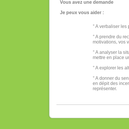
Vous avez une demande
Je peux vous aider :
° A verbaliser les
° A prendre du re
motivations, vos 
° A analyser la s
mettre en place u
° A explorer les 
° A donner du sen
en dépit des incer
représenter.