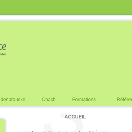
ndenbroucke
Coach
Formations
Référe
ACCUEIL