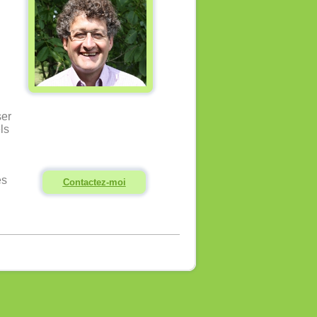
ser
ls
es
Contactez-moi