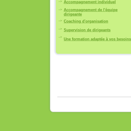
-->
Accompagnement individuel
Accompagnement de l'équipe
-->
dirigeante
-->
Coaching d'organisation
-->
Supervision de dirigeants
-->
Une formation adaptée à vos besoins