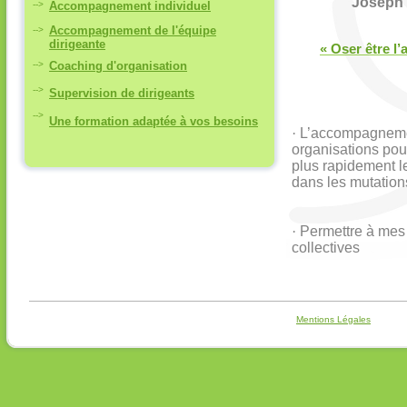
Joseph 
-->
Accompagnement individuel
Accompagnement de l'équipe
-->
dirigeante
« Oser être l’
-->
Coaching d'organisation
-->
Supervision de dirigeants
-->
Une formation adaptée à vos besoins
·
L’accompagneme
organisations pou
plus rapidement l
dans les mutation
·
Permettre à mes 
collectives
Mentions Légales