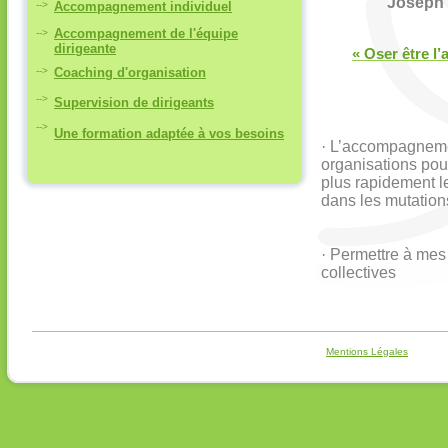
Joseph 
-->
Accompagnement individuel
Accompagnement de l'équipe
-->
dirigeante
« Oser être l’
-->
Coaching d'organisation
-->
Supervision de dirigeants
-->
Une formation adaptée à vos besoins
·
L’accompagneme
organisations pou
plus rapidement l
dans les mutation
·
Permettre à mes 
collectives
Mentions Légales