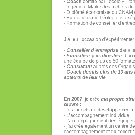
·
Coach
certifié par l’école « Tr
· Ingénieur Maître des métiers de
· Diplômé économiste du CNAM (
· Formations en théologie et ex
· Formation de conseiller d'entre
J’ai eu l’occasion d’expérimente
·
Conseiller d'entreprise
dans un
·
Formateur
puis
directeur
d’un 
une équipe de plus de 50 format
·
Consultant
auprès des Organisa
·
Coach depuis plus de 10 ans 
acteurs de leur vie
En 2007, je crée
ma propre st
œuvre :
· les projets de développement d
· L’accompagnement individuel
· l’accompagnement des équipes
· j’ai créé également un centre de
l’accompagnement et du collectif