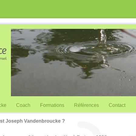
cke
Coach
Formations
Références
Contact
est Joseph Vandenbroucke ?