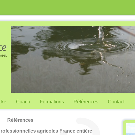
cke
Coach
Formations
Références
Contact
Références
rofessionnelles agricoles France entière